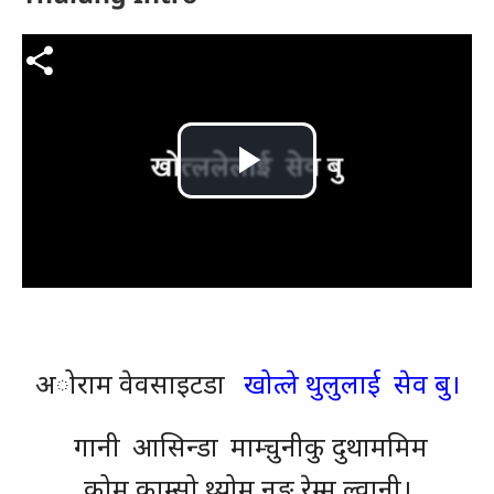
Video file
Play
Video
अोराम वेवसाइटडा
खोत्ले थुलुलाई सेव बु।
गानी
आसिन्डा
माम्चु़नीकु दुथाममिम
कोमु काम्सो थ्योमु नुङ रेम्मु ल्वानी।