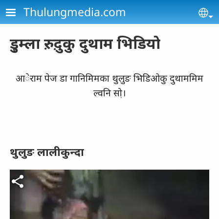
Skip to main content
Thulungmedia.com
Se
डु़म्ला रु़दु़कु दुथाम भिडियो
आेराम पेज डा गानिमिमका थुलुङ भिडिओकु दुथाममिम
ल्वनि सो़।
थुलुङ लालीकुन्दा
Video file