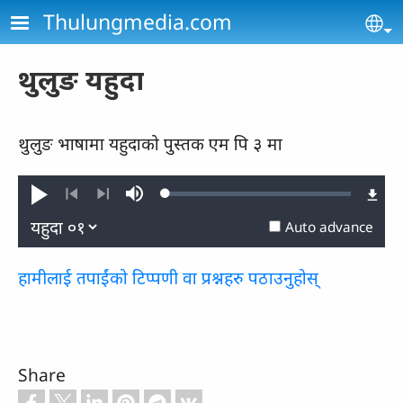
Skip to main content
Thulungmedia.com
Se
थुलुङ यहुदा
थुलुङ भाषामा यहुदाको पुस्तक एम पि ३ मा
Loaded
:
Play
Mute
0.31%
Previous
Next
Auto advance
हामीलाई तपाईंको टिप्पणी वा प्रश्नहरु पठाउनुहोस्
Share