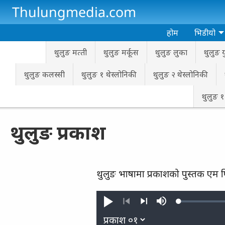
Skip to main content
Thulungmedia.com
होम
भिडीयो
थुलुङ मत्‍ती
थुलुङ मर्कूस
थुलुङ लुका
थुलुङ यु
थुलुङ कलस्सी
थुलुङ १ थेस्लोनिकी
थुलुङ २ थेस्लोनिकी
थुलुङ १ 
थुलुङ प्रकाश
थुलुङ भाषामा प्रकाशको पुस्तक एम 
Loaded
:
Play
Mute
0.36%
Previous
Next