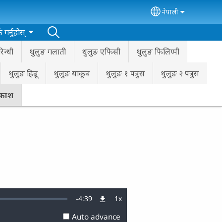
नेपाली
Select your lan
क गर्नुहोस्
िन्थी
थुलुङ गलाती
थुलुङ एफिसी
थुलुङ फिलिप्पी
थुलुङ हिब्रू
थुलुङ याकूब
थुलुङ १ पत्रुस
थुलुङ २ पत्रुस
रकाश
Remaining
-
4:39
1x
Playback
Rate
Auto advance
Time